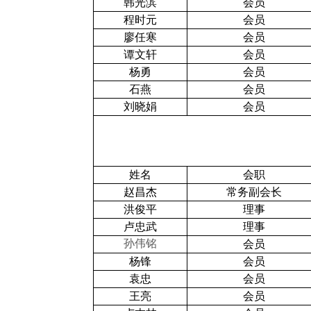
韩光滨
会员
程时元
会员
廖任寒
会员
谭文轩
会员
杨勇
会员
石燕
会员
刘晓娟
会员
姓名
会职
赵昌杰
常务副会长
洪俊平
理事
卢忠武
理事
孙伟铭
会员
杨锋
会员
袁忠
会员
王亮
会员