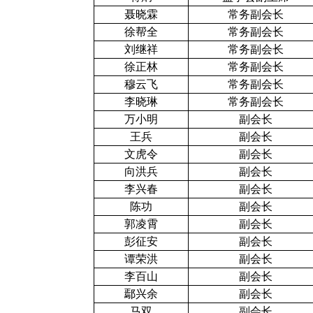
聂晓霖
常务副会长
徐帮全
常务副会长
刘继祥
常务副会长
徐正林
常务副会长
穆云飞
常务副会长
李晓琳
常务副会长
万小明
副会长
王兵
副会长
文虎令
副会长
向洪兵
副会长
李兴春
副会长
陈功
副会长
郭
凌霄
副会长
彭征安
副会长
谭荣洪
副会长
李百山
副会长
鄢兴余
副会长
马双
副会长