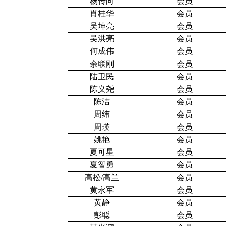
杨传向
会员
肖桂华
会员
吴坤亮
会员
吴洪亮
会员
何成伟
会员
余联刚
会员
陆卫民
会员
陈义尧
会员
陈洁
会员
周纬
会员
周瑛
会员
姚艳
会员
夏可星
会员
夏智勇
会员
高松/高兰
会员
黄永军
会员
黄静
会员
彭聪
会员