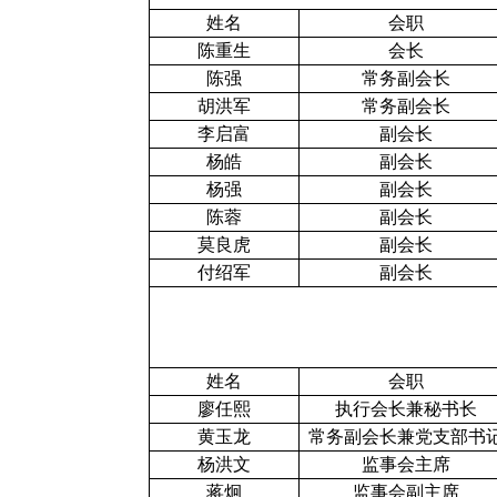
姓名
会职
陈重生
会长
陈强
常务副会长
胡洪军
常务副会长
李启富
副会长
杨皓
副会长
杨强
副会长
陈蓉
副会长
莫良虎
副会长
付绍军
副会长
姓名
会职
廖任熙
执行会长兼秘书长
黄玉龙
常务副会长兼党支部书
杨洪文
监事会主席
蒋炯
监事会副主席