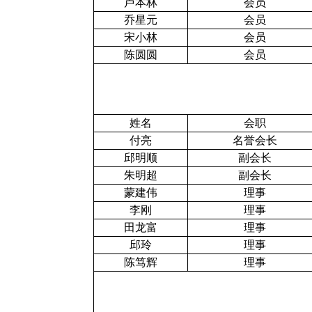
卢本林
会员
乔星元
会员
宋小林
会员
陈圆圆
会员
姓名
会职
付亮
名誉会长
邱明顺
副会长
朱明超
副会长
蒙建伟
理事
李刚
理事
田龙富
理事
邱玲
理事
陈笃辉
理事