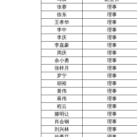
张赛
理事
徐东
理事
王孝华
理事
李中
理事
李庆
理事
李嘉豪
理事
周庆
理事
余小勇
理事
张梓月
理事
罗宁
理事
胡裕
理事
黄伟
理事
蒋伟
理事
程云
理事
滕明让
理事
肖会钢
理事
刘兴林
理事
徐秀芬
理事