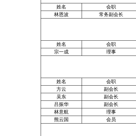
姓名
会职
林恩波
常务副会长
姓名
会职
宗一成
理事
姓名
会职
方云
副会长
吴东
副会长
吕振华
副会长
林意航
理事
熊云国
会员