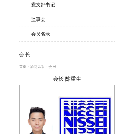
党支部书记
监事会
会员名录
会 长
首页
>
渝商风采
>
会 长
会长 陈重生