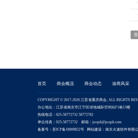
首
首页
商会概况
商会动态
渝商风采
COPYRIGHT © 2017-2026 江苏省重庆商会, ALL RIGHTS RE
办公地址：江苏省南京市江宁区绿地城际空间站F1栋13楼
热线电话：025-58772732 58772782
单位传真：025-58772732 邮箱：jscqsh@jscqsh.com
备案号：
苏ICP备18009822号
网站建设：
南京火速软件有限