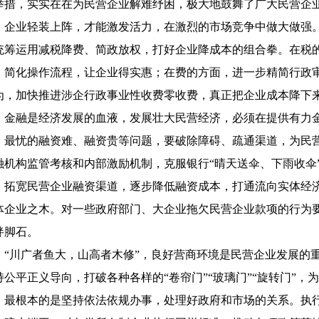
举措，实实在在为民营企业解难纾困，极大地鼓舞了广大民营企
业轻装上阵，才能激发活力，在激烈的市场竞争中做大做强。
统筹运用减税降费、简政放权，打好企业降成本的组合拳。在税
，简化操作流程，让企业得实惠；在费的方面，进一步精简行政
为，加快推进涉企行政事业性收费零收费，真正把企业成本降下
融是经济发展的血液，发展壮大民营经济，必须在提供有力金
、最忧的融资难、融资贵等问题，要破除障碍、疏通渠道，为民营
融机构监管考核和内部激励机制，克服银行“晴天送伞、下雨收伞
，拓宽民营企业融资渠道，逐步降低融资成本，打通流向实体经济
体企业之木。对一些政府部门、大企业拖欠民营企业款项的行为要
绊脚石。
川广者鱼大，山高者木修”，良好营商环境是民营企业发展的重
持公平正义导向，打破各种各样的“卷帘门”“玻璃门”“旋转门”
，最根本的是坚持依法依规办事，处理好政府和市场的关系。执行