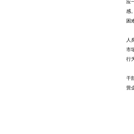
应
感
困
稳
人
市
行
千
干
营