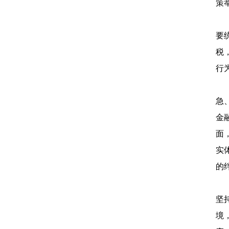
策
企
要
税
行
金
急
金
面
实
的
“
坚
境