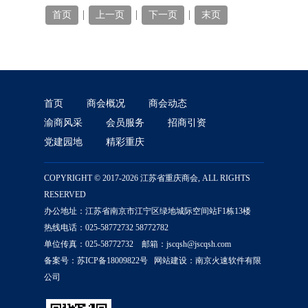
|
|
|
首页
上一页
下一页
末页
首页
商会概况
商会动态
渝商风采
会员服务
招商引资
党建园地
精彩重庆
COPYRIGHT © 2017-2026 江苏省重庆商会, ALL RIGHTS
RESERVED
办公地址：江苏省南京市江宁区绿地城际空间站F1栋13楼
热线电话：025-58772732 58772782
单位传真：025-58772732 邮箱：jscqsh@jscqsh.com
备案号：
苏ICP备18009822号
网站建设：
南京火速软件有限
公司