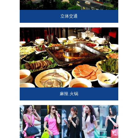
立体交通
麻辣.火锅