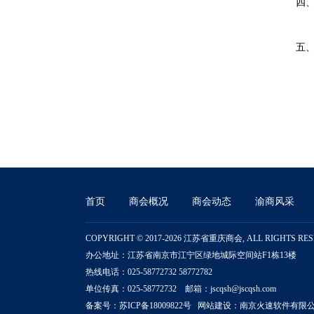
四
20
五
南
首页
商会概况
商会动态
渝商风采
COPYRIGHT © 2017-2026 江苏省重庆商会, ALL RIGHTS RE
办公地址：江苏省南京市江宁区绿地城际空间站F1栋13楼
热线电话：025-58772732 58772782
单位传真：025-58772732 邮箱：jscqsh@jscqsh.com
备案号：
苏ICP备18009822号
网站建设：
南京火速软件有限