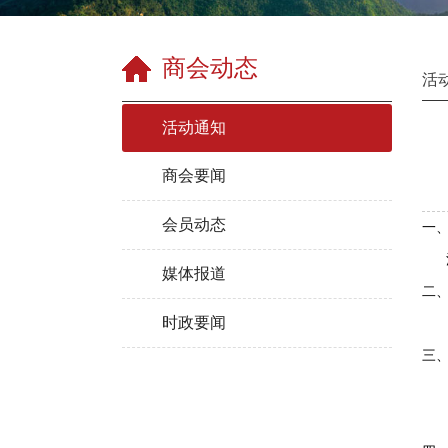
商会动态
活
活动通知
商会要闻
会员动态
一
江
媒体报道
二
时政要闻
江
三
扬
南