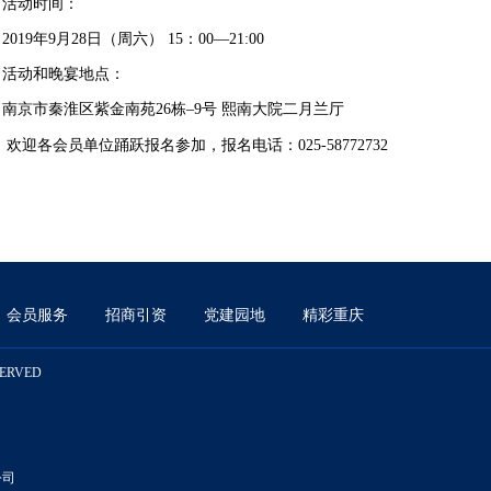
、活动时间：
19年9月28日（周六） 15：00—21:00
、活动和晚宴地点：
京市秦淮区紫金南苑26栋–9号 熙南大院二月兰厅
欢迎各会员单位踊跃报名参加，报名电话：025-58772732
会员服务
招商引资
党建园地
精彩重庆
SERVED
公司