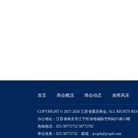
首页
商会概况
商会动态
渝商风采
COPYRIGHT © 2017-2026 江苏省重庆商会, ALL RIGHTS RE
办公地址：江苏省南京市江宁区绿地城际空间站F1栋13楼
热线电话：025-58772732 58772782
单位传真：025-58772732 邮箱：jscqsh@jscqsh.com